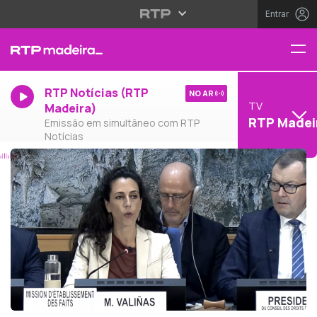
Entrar
RTP Notícias (RTP
NO AR
TV
Madeira)
RTP Madei
Emissão em simultâneo com RTP
Notícias