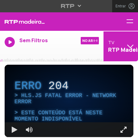
Entrar
Sem Filtros
NO AR
TV
RTP Madei
ERRO
204
HLS.JS FATAL ERROR - NETWORK
ERROR
ESTE CONTEÚDO ESTÁ NESTE
MOMENTO INDISPONÍVEL