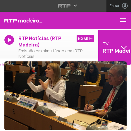
Entrar
RTP Notícias (RTP
NO AR
TV
Madeira)
RTP Madei
Emissão em simultâneo com RTP
Notícias