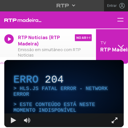
Entrar
RTP Notícias (RTP
NO AR
TV
Madeira)
RTP Madei
Emissão em simultâneo com RTP
Notícias
ERRO
204
HLS.JS FATAL ERROR - NETWORK
ERROR
ESTE CONTEÚDO ESTÁ NESTE
MOMENTO INDISPONÍVEL