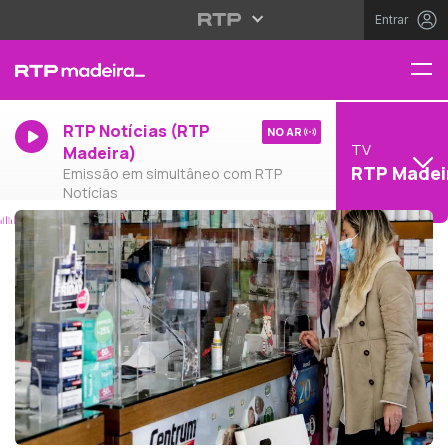
Entrar
RTP Notícias (RTP
NO AR
TV
Madeira)
RTP Madei
Emissão em simultâneo com RTP
Notícias