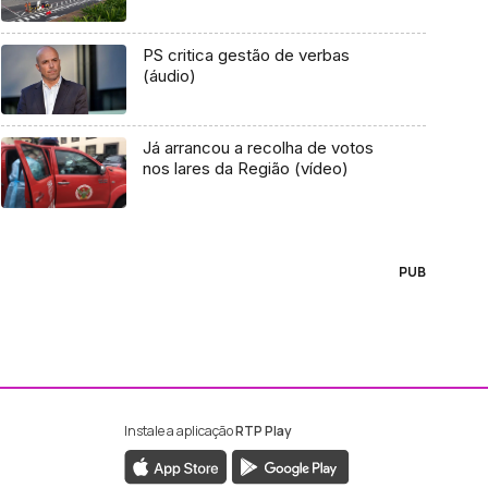
PS critica gestão de verbas
(áudio)
Já arrancou a recolha de votos
nos lares da Região (vídeo)
PUB
Instale a aplicação
RTP Play
ebook da RTP Madeira
nstagram da RTP Madeira