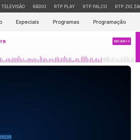
TELEVISÃO
RÁDIO
RTP PLAY
RTP PALCO
RTP ZIG ZA
o
Especiais
Programas
Programação
ira
NO AR
RROR