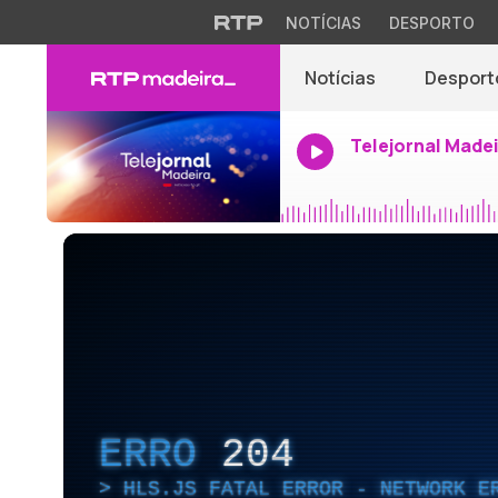
NOTÍCIAS
DESPORTO
Notícias
Desport
Telejornal Made
ERRO
204
HLS.JS FATAL ERROR - NETWORK E