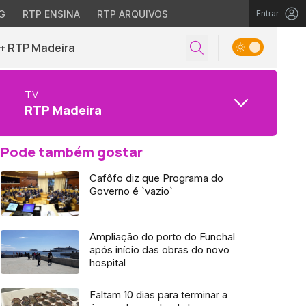
G
RTP ENSINA
RTP ARQUIVOS
Entrar
+ RTP Madeira
TV
RTP Madeira
Pode também gostar
Cafôfo diz que Programa do
Governo é `vazio`
Ampliação do porto do Funchal
após início das obras do novo
hospital
Faltam 10 dias para terminar a