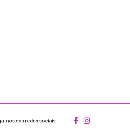
Aceder ao Fac
Aceder ao I
ga-nos nas redes sociais