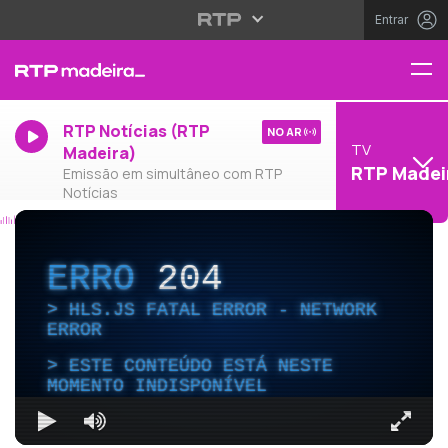
Entrar
RTP Notícias (RTP
NO AR
TV
Madeira)
RTP Madei
Emissão em simultâneo com RTP
Notícias
ERRO
204
HLS.JS FATAL ERROR - NETWORK
ERROR
ESTE CONTEÚDO ESTÁ NESTE
MOMENTO INDISPONÍVEL