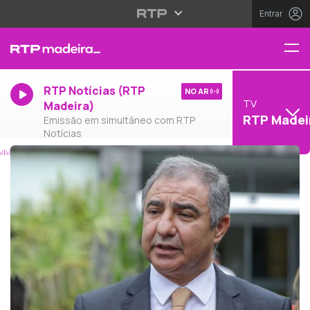
Entrar
RTP Notícias (RTP
NO AR
TV
Madeira)
RTP Madei
Emissão em simultâneo com RTP
Notícias