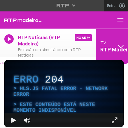
Entrar
RTP Notícias (RTP
NO AR
TV
Madeira)
RTP Madei
Emissão em simultâneo com RTP
Notícias
ERRO
204
HLS.JS FATAL ERROR - NETWORK
ERROR
ESTE CONTEÚDO ESTÁ NESTE
MOMENTO INDISPONÍVEL