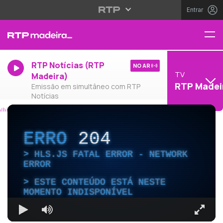
Entrar
RTP Notícias (RTP
NO AR
TV
Madeira)
RTP Madei
Emissão em simultâneo com RTP
Notícias
ERRO
204
HLS.JS FATAL ERROR - NETWORK
ERROR
ESTE CONTEÚDO ESTÁ NESTE
MOMENTO INDISPONÍVEL