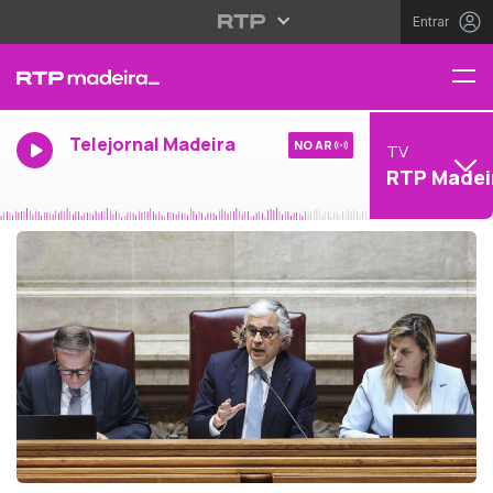
Entrar
Telejornal Madeira
NO AR
TV
RTP Madei