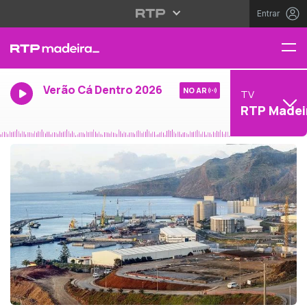
Entrar
Verão Cá Dentro 2026
NO AR
TV
RTP Madei