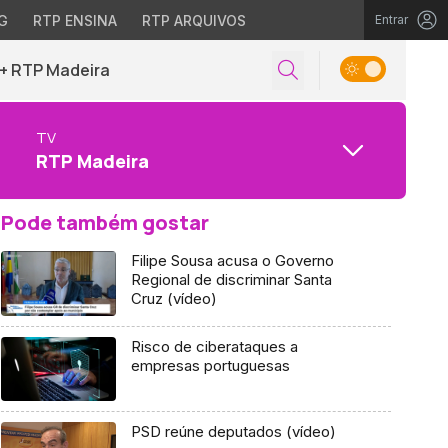
G
RTP ENSINA
RTP ARQUIVOS
Entrar
+ RTP Madeira
TV
RTP Madeira
Pode também gostar
Filipe Sousa acusa o Governo
Regional de discriminar Santa
Cruz (vídeo)
Risco de ciberataques a
empresas portuguesas
PSD reúne deputados (vídeo)