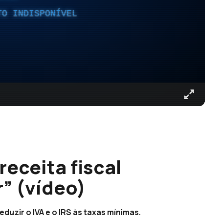
TO INDISPONÍVEL
eceita fiscal
” (vídeo)
duzir o IVA e o IRS às taxas mínimas.