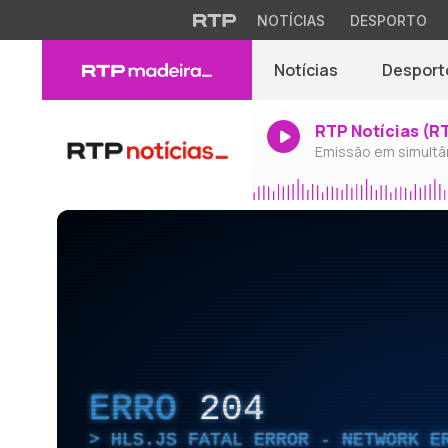
NOTÍCIAS
DESPORTO
Notícias
Desport
RTP Notícias (R
Emissão em simultâ
ERRO
204
HLS.JS FATAL ERROR - NETWORK E