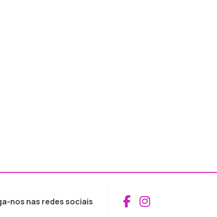
Aceder ao Fac
Aceder ao I
ga-nos nas redes sociais