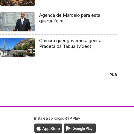
Agenda de Marcelo para esta
quarta-feira
Câmara quer governo a gerir a
Praceta da Tabua (vídeo)
PUB
Instale a aplicação
RTP Play
ebook da RTP Madeira
nstagram da RTP Madeira