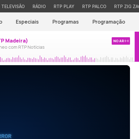
TELEVISÃO
RÁDIO
RTP PLAY
RTP PALCO
RTP ZIG ZA
o
Especiais
Programas
Programação
TP Madeira)
NO AR
neo com RTP Notícias
RROR