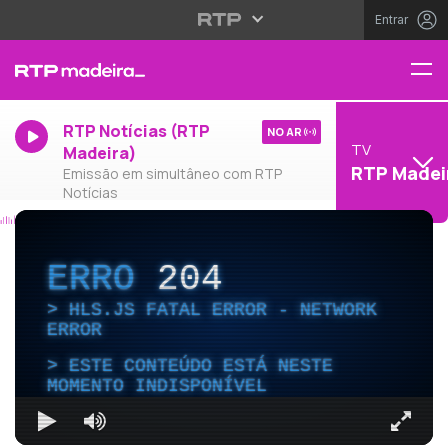
Entrar
RTP Notícias (RTP
NO AR
TV
Madeira)
RTP Madei
Emissão em simultâneo com RTP
Notícias
ERRO
204
HLS.JS FATAL ERROR - NETWORK
ERROR
ESTE CONTEÚDO ESTÁ NESTE
MOMENTO INDISPONÍVEL