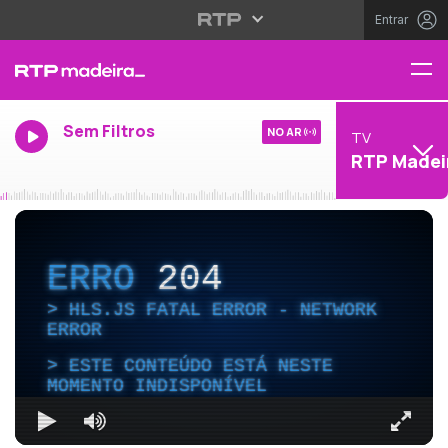
Entrar
Sem Filtros
NO AR
TV
RTP Madei
ERRO
204
HLS.JS FATAL ERROR - NETWORK
ERROR
ESTE CONTEÚDO ESTÁ NESTE
MOMENTO INDISPONÍVEL