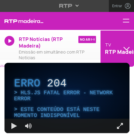
Entrar
RTP Notícias (RTP
NO AR
TV
Madeira)
RTP Madei
Emissão em simultâneo com RTP
Notícias
ERRO
204
HLS.JS FATAL ERROR - NETWORK
ERROR
ESTE CONTEÚDO ESTÁ NESTE
MOMENTO INDISPONÍVEL