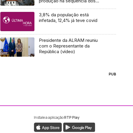
produção na sequência dos
incêndios (áudio)
3,8% da população está
infetada, 12,4% já teve covid
Presidente da ALRAM reuniu
com o Representante da
República (vídeo)
PUB
Instale a aplicação
RTP Play
ebook da RTP Madeira
nstagram da RTP Madeira