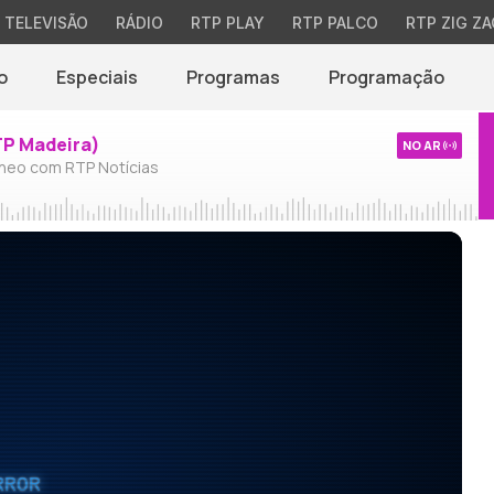
TELEVISÃO
RÁDIO
RTP PLAY
RTP PALCO
RTP ZIG ZA
o
Especiais
Programas
Programação
TP Madeira)
NO AR
neo com RTP Notícias
RROR