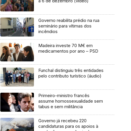
a 6 de dezembro (vídeo)
Governo reabilita prédio na rua
seminário para vítimas dos
incêndios
Madeira investe 70 M€ em
medicamentos por ano – PSD
Funchal distinguiu três entidades
pelo contributo turístico (áudio)
Primeiro-ministro francês
assume homossexualidade sem
tabus e sem militância
Governo já recebeu 220
candidaturas para os apoios à