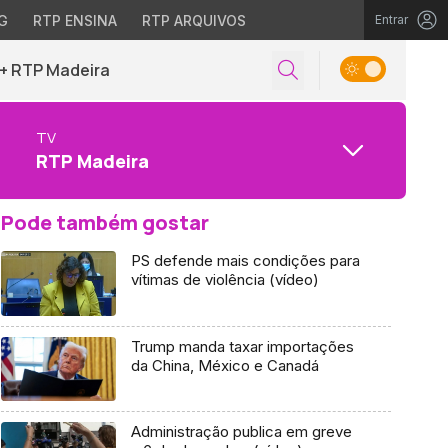
G
RTP ENSINA
RTP ARQUIVOS
Entrar
+ RTP Madeira
TV
RTP Madeira
Pode também gostar
PS defende mais condições para
vítimas de violência (vídeo)
Trump manda taxar importações
da China, México e Canadá
Administração publica em greve