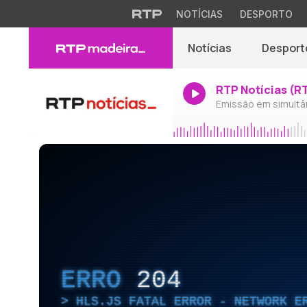
NOTÍCIAS
DESPORTO
Notícias
Desport
RTP Notícias (R
Emissão em simultâ
ERRO
204
HLS.JS FATAL ERROR - NETWORK E