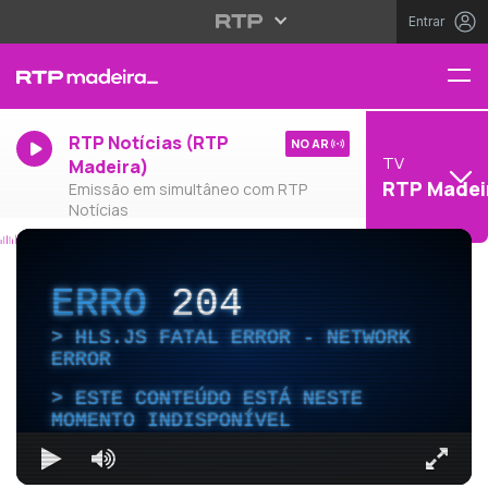
Entrar
RTP Notícias (RTP
NO AR
TV
Madeira)
RTP Madei
Emissão em simultâneo com RTP
Notícias
ERRO
204
HLS.JS FATAL ERROR - NETWORK
ERROR
ESTE CONTEÚDO ESTÁ NESTE
MOMENTO INDISPONÍVEL