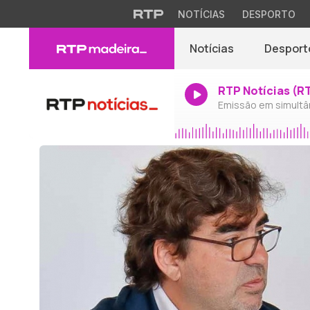
NOTÍCIAS
DESPORTO
Notícias
Desport
RTP Notícias (R
Emissão em simultâ