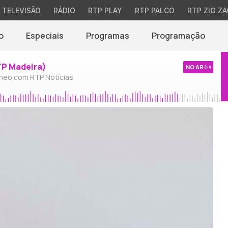
TELEVISÃO
RÁDIO
RTP PLAY
RTP PALCO
RTP ZIG ZA
o
Especiais
Programas
Programação
TP Madeira)
NO AR
neo com RTP Notícias