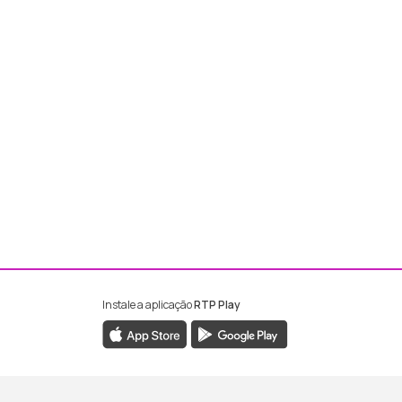
Instale a aplicação
RTP Play
ebook da RTP Madeira
nstagram da RTP Madeira