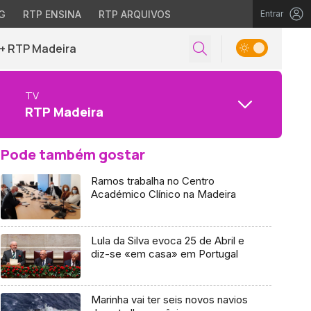
G
RTP ENSINA
RTP ARQUIVOS
Entrar
+ RTP Madeira
TV
RTP Madeira
Pode também gostar
Ramos trabalha no Centro
Académico Clínico na Madeira
Lula da Silva evoca 25 de Abril e
diz-se «em casa» em Portugal
Marinha vai ter seis novos navios