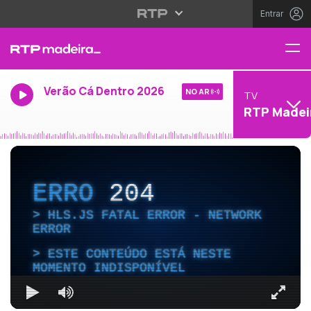
Entrar
Verão Cá Dentro 2026
NO AR
TV
RTP Madei
ERRO
204
HLS.JS FATAL ERROR - NETWORK
ERROR
ESTE CONTEÚDO ESTÁ NESTE
MOMENTO INDISPONÍVEL