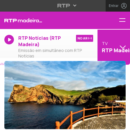
Entrar
RTP Notícias (RTP
NO AR
TV
Madeira)
RTP Madei
Emissão em simultâneo com RTP
Notícias