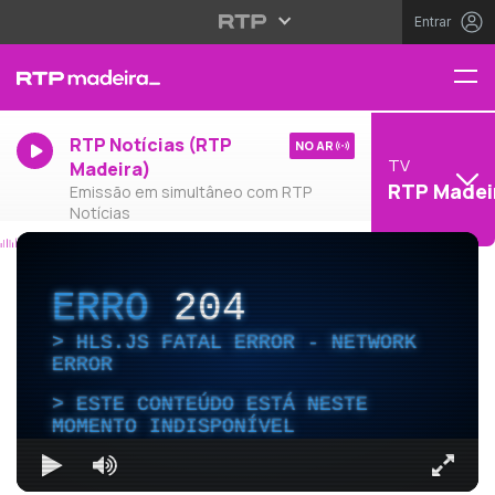
Entrar
RTP Notícias (RTP
NO AR
TV
Madeira)
RTP Madei
Emissão em simultâneo com RTP
Notícias
ERRO
204
HLS.JS FATAL ERROR - NETWORK
ERROR
ESTE CONTEÚDO ESTÁ NESTE
MOMENTO INDISPONÍVEL