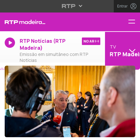
Entrar
RTP Notícias (RTP
NO AR
TV
Madeira)
RTP Madei
Emissão em simultâneo com RTP
Notícias