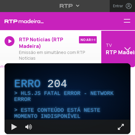
Entrar
RTP Notícias (RTP
NO AR
TV
Madeira)
RTP Madei
Emissão em simultâneo com RTP
Notícias
ERRO
204
HLS.JS FATAL ERROR - NETWORK
ERROR
ESTE CONTEÚDO ESTÁ NESTE
MOMENTO INDISPONÍVEL