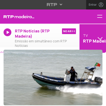
Entrar
RTP Notícias (RTP
NO AR
TV
Madeira)
RTP Madei
Emissão em simultâneo com RTP
Notícias