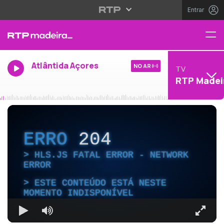
Entrar
Atlântida Açores
NO AR
TV
RTP Madei
ERRO
204
HLS.JS FATAL ERROR - NETWORK
ERROR
ESTE CONTEÚDO ESTÁ NESTE
MOMENTO INDISPONÍVEL