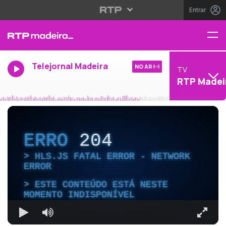
Entrar
Telejornal Madeira
NO AR
TV
RTP Madei
ERRO
204
HLS.JS FATAL ERROR - NETWORK
ERROR
ESTE CONTEÚDO ESTÁ NESTE
MOMENTO INDISPONÍVEL