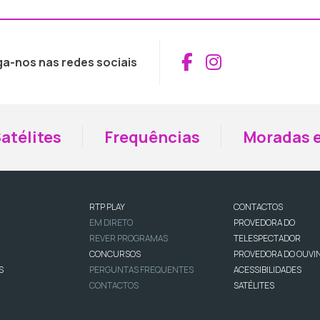
Aceder ao Fac
Aceder ao I
ga-nos nas redes sociais
atélites
Frequências
Moradas e
RTP PLAY
CONTACTOS
EM DIRETO
PROVEDORA DO
REVER PROGRAMAS
TELESPECTADOR
CONCURSOS
PROVEDORA DO OUVI
S
PERGUNTAS FREQUENTES
ACESSIBILIDADES
CONTACTOS
SATÉLITES