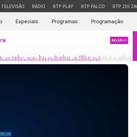
TELEVISÃO
RÁDIO
RTP PLAY
RTP PALCO
RTP ZIG ZA
o
Especiais
Programas
Programação
ira
NO AR
RROR