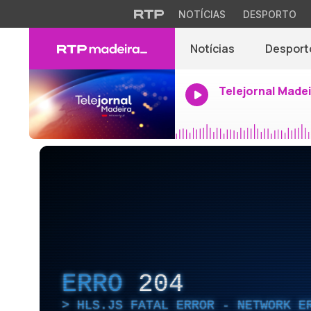
NOTÍCIAS
DESPORTO
Notícias
Desport
Telejornal Made
ERRO
204
HLS.JS FATAL ERROR - NETWORK E