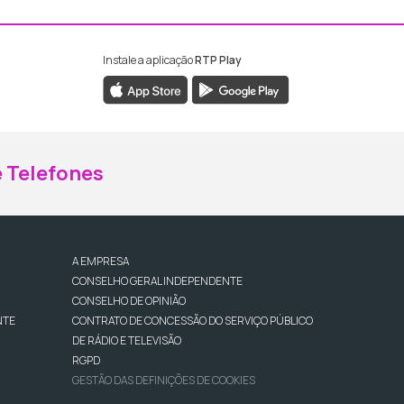
Instale a aplicação
RTP Play
ebook da RTP Madeira
nstagram da RTP Madeira
 Telefones
A EMPRESA
CONSELHO GERAL INDEPENDENTE
CONSELHO DE OPINIÃO
NTE
CONTRATO DE CONCESSÃO DO SERVIÇO PÚBLICO
DE RÁDIO E TELEVISÃO
RGPD
GESTÃO DAS DEFINIÇÕES DE COOKIES