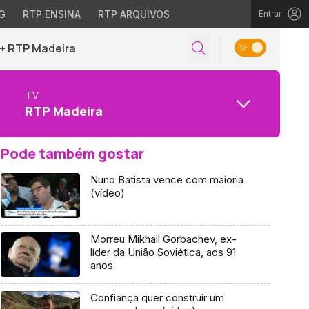
G
RTP ENSINA
RTP ARQUIVOS
Entrar
+ RTP Madeira
TV
RTP Madeira
Pode também gostar
Nuno Batista vence com maioria
(vídeo)
Morreu Mikhail Gorbachev, ex-
líder da União Soviética, aos 91
anos
Confiança quer construir um