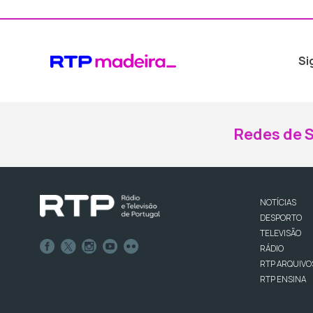
Si
Redes de S
NOTÍCIAS
DESPORTO
TELEVISÃO
RÁDIO
RTP ARQUIVO
RTP ENSINA