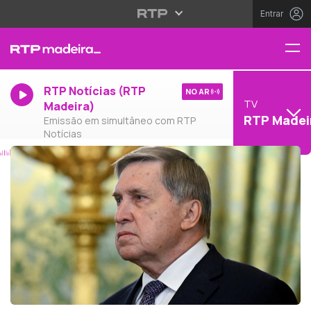
Entrar
RTP Notícias (RTP
NO AR
TV
Madeira)
RTP Madei
Emissão em simultâneo com RTP
Notícias