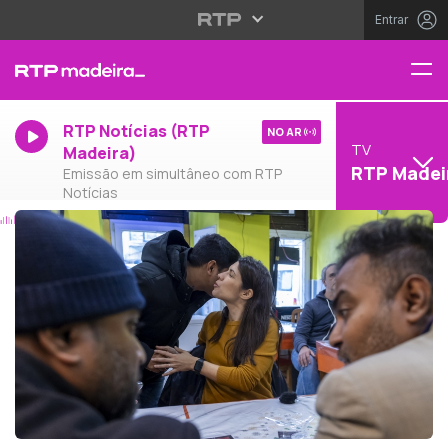
Entrar
RTP Notícias (RTP
NO AR
TV
Madeira)
RTP Madei
Emissão em simultâneo com RTP
Notícias