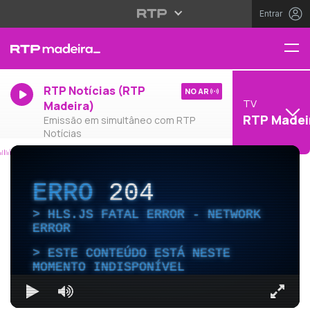
Entrar
RTP Notícias (RTP
NO AR
TV
Madeira)
RTP Madei
Emissão em simultâneo com RTP
Notícias
ERRO
204
HLS.JS FATAL ERROR - NETWORK
ERROR
ESTE CONTEÚDO ESTÁ NESTE
MOMENTO INDISPONÍVEL