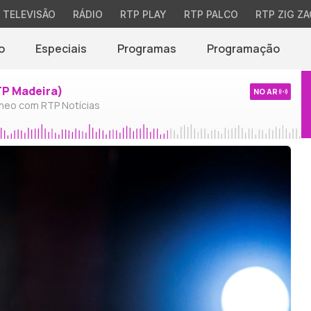
TELEVISÃO
RÁDIO
RTP PLAY
RTP PALCO
RTP ZIG ZA
o
Especiais
Programas
Programação
TP Madeira)
NO AR
neo com RTP Notícias