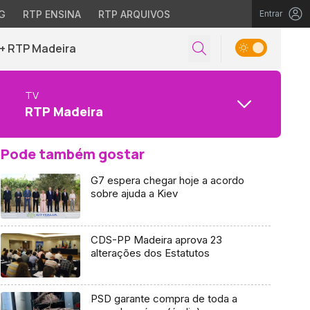
G
RTP ENSINA
RTP ARQUIVOS
Entrar
+ RTP Madeira
TV
RTP Madeira
Pode também gostar
G7 espera chegar hoje a acordo
sobre ajuda a Kiev
CDS-PP Madeira aprova 23
alterações dos Estatutos
PSD garante compra de toda a