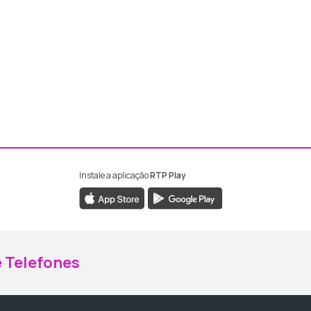
Instale a aplicação
RTP Play
ebook da RTP Madeira
nstagram da RTP Madeira
 Telefones