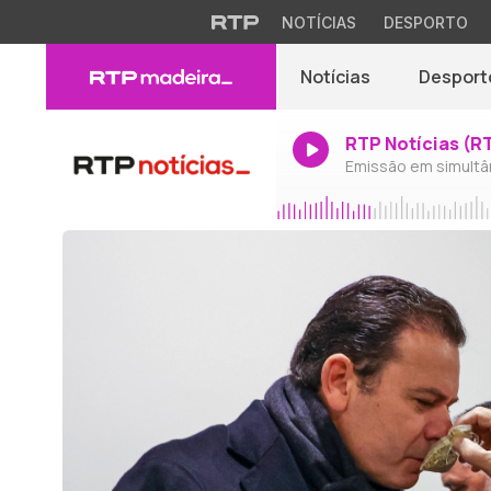
NOTÍCIAS
DESPORTO
Notícias
Desport
RTP Notícias (R
Emissão em simultâ