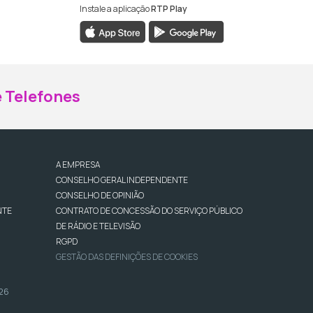
Instale a aplicação
RTP Play
ebook da RTP Madeira
nstagram da RTP Madeira
 Telefones
A EMPRESA
CONSELHO GERAL INDEPENDENTE
CONSELHO DE OPINIÃO
NTE
CONTRATO DE CONCESSÃO DO SERVIÇO PÚBLICO
DE RÁDIO E TELEVISÃO
RGPD
GESTÃO DAS DEFINIÇÕES DE COOKIES
026