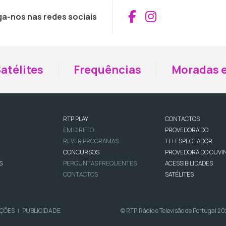
Aceder ao Fac
Aceder ao I
ga-nos nas redes sociais
atélites
Frequências
Moradas e
RTP PLAY
CONTACTOS
EM DIRETO
PROVEDORA DO
REVER PROGRAMAS
TELESPECTADOR
CONCURSOS
PROVEDORA DO OUVI
S
PERGUNTAS FREQUENTES
ACESSIBILIDADES
CONTACTOS
SATÉLITES
IÇÕES
PUBLICIDADE
© RTP, Rádio e Televisão de Portugal 2
|