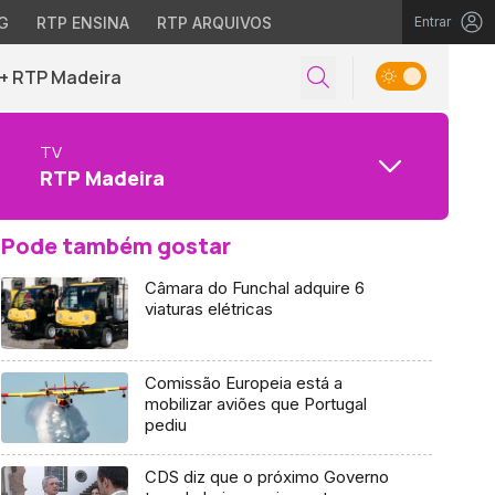
G
RTP ENSINA
RTP ARQUIVOS
Entrar
+ RTP Madeira
TV
RTP Madeira
Pode também gostar
Câmara do Funchal adquire 6
viaturas elétricas
Comissão Europeia está a
mobilizar aviões que Portugal
pediu
CDS diz que o próximo Governo