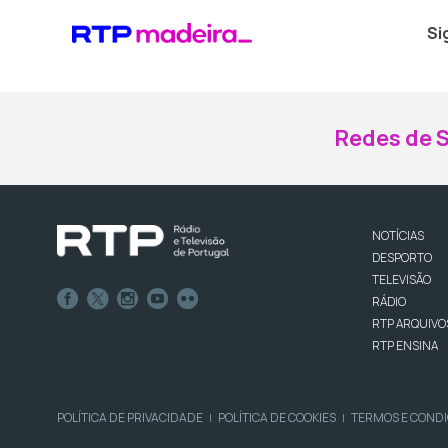
Si
Redes de S
NOTÍCIAS
DESPORTO
TELEVISÃO
RÁDIO
RTP ARQUIVO
RTP ENSINA
POLÍTICA DE PRIVACIDADE
POLÍTICA DE COOKIES
TERMOS E COND
|
|