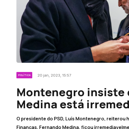
20 jan, 2023, 15:57
POLÍTICA
Montenegro insiste 
Medina está irreme
O presidente do PSD, Luís Montenegro, reiterou h
Finanças, Fernando Medina, ficou irremediavelme