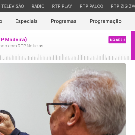
TELEVISÃO
RÁDIO
RTP PLAY
RTP PALCO
RTP ZIG ZA
o
Especiais
Programas
Programação
TP Madeira)
NO AR
neo com RTP Notícias