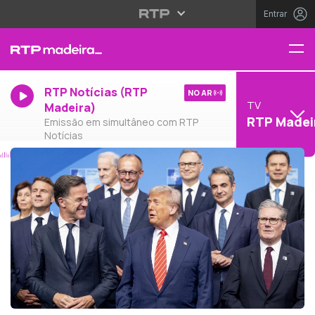
Entrar
RTP Notícias (RTP
NO AR
TV
Madeira)
RTP Madei
Emissão em simultâneo com RTP
Notícias