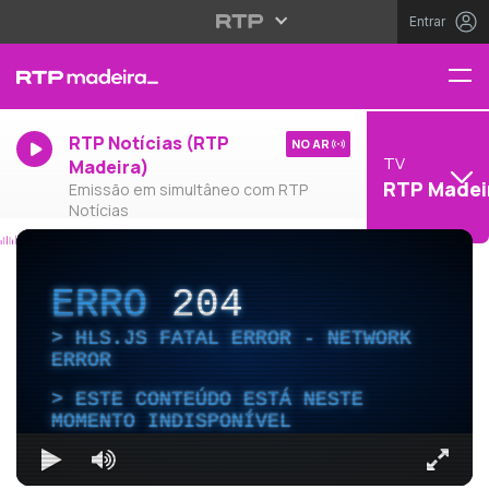
Entrar
RTP Notícias (RTP
NO AR
TV
Madeira)
RTP Madei
Emissão em simultâneo com RTP
Notícias
ERRO
204
HLS.JS FATAL ERROR - NETWORK
ERROR
ESTE CONTEÚDO ESTÁ NESTE
MOMENTO INDISPONÍVEL