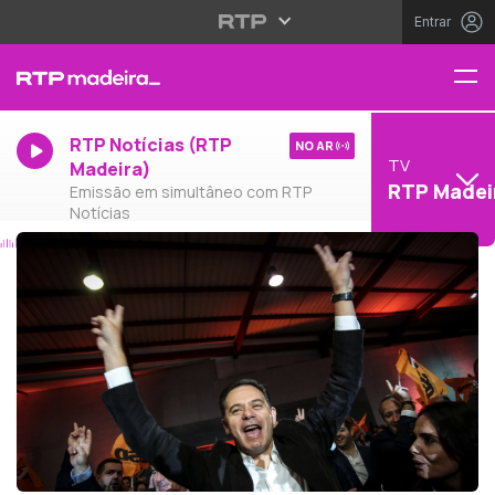
Entrar
RTP Notícias (RTP
NO AR
TV
Madeira)
RTP Madei
Emissão em simultâneo com RTP
Notícias