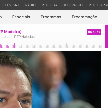
TELEVISÃO
RÁDIO
RTP PLAY
RTP PALCO
RTP ZIG ZA
o
Especiais
Programas
Programação
TP Madeira)
NO AR
neo com RTP Notícias