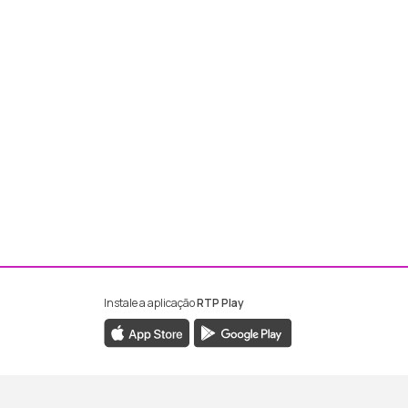
Instale a aplicação
RTP Play
ebook da RTP Madeira
nstagram da RTP Madeira