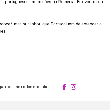
res portugueses em missões na Roménia, Eslováquia ou
recoce”, mas sublinhou que Portugal tem de entender a
des.
Aceder ao Fac
Aceder ao I
ga-nos nas redes sociais