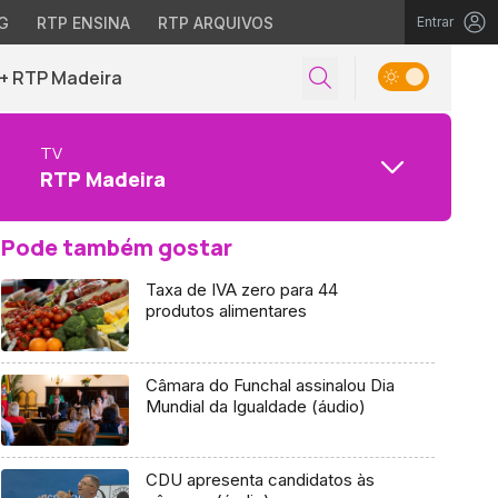
G
RTP ENSINA
RTP ARQUIVOS
Entrar
+ RTP Madeira
TV
RTP Madeira
Pode também gostar
Taxa de IVA zero para 44
produtos alimentares
Câmara do Funchal assinalou Dia
Mundial da Igualdade (áudio)
CDU apresenta candidatos às