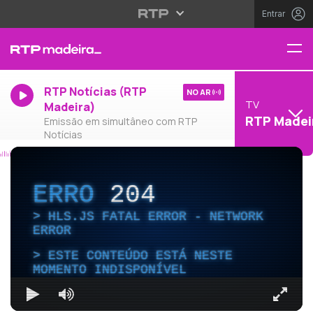
Entrar
RTP Notícias (RTP
NO AR
TV
Madeira)
RTP Madei
Emissão em simultâneo com RTP
Notícias
ERRO
204
HLS.JS FATAL ERROR - NETWORK
ERROR
ESTE CONTEÚDO ESTÁ NESTE
MOMENTO INDISPONÍVEL