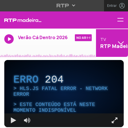
Entrar
Verão Cá Dentro 2026
NO AR
TV
RTP Madei
ERRO
204
HLS.JS FATAL ERROR - NETWORK
ERROR
ESTE CONTEÚDO ESTÁ NESTE
MOMENTO INDISPONÍVEL