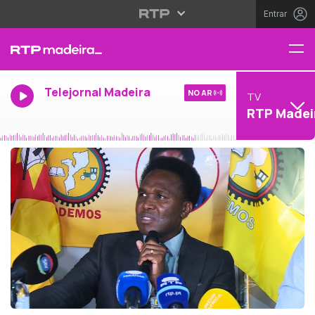
Entrar
Telejornal Madeira
NO AR
TV
RTP Madei