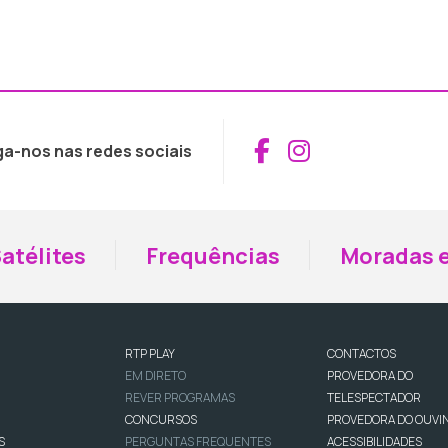
Aceder ao Fac
Aceder ao I
ga-nos nas redes sociais
atélites
Frequências
Moradas e
RTP PLAY
CONTACTOS
EM DIRETO
PROVEDORA DO
REVER PROGRAMAS
TELESPECTADOR
CONCURSOS
PROVEDORA DO OUVI
S
PERGUNTAS FREQUENTES
ACESSIBILIDADES