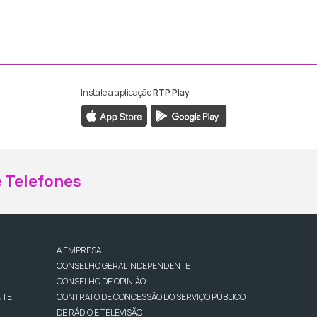
Instale a aplicação
RTP Play
ebook da RTP Madeira
nstagram da RTP Madeira
 Telefones
A EMPRESA
CONSELHO GERAL INDEPENDENTE
CONSELHO DE OPINIÃO
NTE
CONTRATO DE CONCESSÃO DO SERVIÇO PÚBLICO
DE RÁDIO E TELEVISÃO