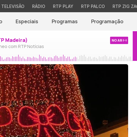
TELEVISÃO
RÁDIO
RTP PLAY
RTP PALCO
RTP ZIG ZA
o
Especiais
Programas
Programação
TP Madeira)
NO AR
neo com RTP Notícias