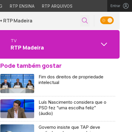
G
RTP ENSINA
RTP ARQUIVOS
Entrar
+ RTP Madeira
TV
RTP Madeira
Pode também gostar
Fim dos direitos de propriedade
intelectual
Luís Nascimento considera que o
PSD fez “uma escolha feliz”
(áudio)
Governo insiste que TAP deve