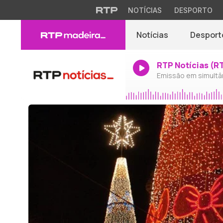
NOTÍCIAS
DESPORTO
Notícias
Desport
RTP Notícias (R
Emissão em simultâ