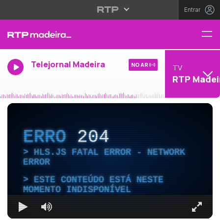
Entrar
Telejornal Madeira
NO AR
TV
RTP Madei
ERRO
204
HLS.JS FATAL ERROR - NETWORK
ERROR
ESTE CONTEÚDO ESTÁ NESTE
MOMENTO INDISPONÍVEL