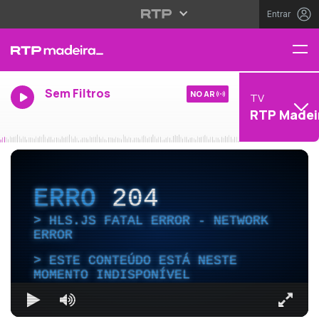
Entrar
Sem Filtros
NO AR
TV
RTP Madei
ERRO
204
HLS.JS FATAL ERROR - NETWORK
ERROR
ESTE CONTEÚDO ESTÁ NESTE
MOMENTO INDISPONÍVEL