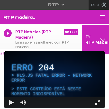
Entrar
RTP Notícias (RTP
NO AR
TV
Madeira)
RTP Madei
Emissão em simultâneo com RTP
Notícias
ERRO
204
HLS.JS FATAL ERROR - NETWORK
ERROR
ESTE CONTEÚDO ESTÁ NESTE
MOMENTO INDISPONÍVEL