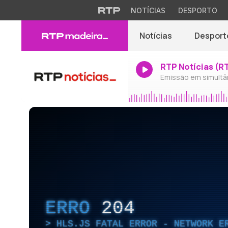
NOTÍCIAS
DESPORTO
Notícias
Desport
RTP Notícias (R
Emissão em simultâ
ERRO
204
HLS.JS FATAL ERROR - NETWORK E