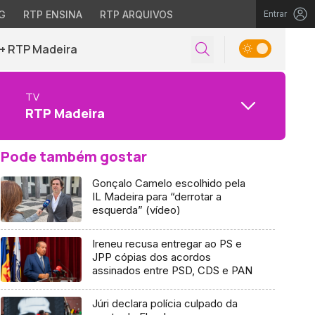
G
RTP ENSINA
RTP ARQUIVOS
Entrar
+ RTP Madeira
TV
RTP Madeira
Pode também gostar
Gonçalo Camelo escolhido pela
IL Madeira para “derrotar a
esquerda” (vídeo)
Ireneu recusa entregar ao PS e
JPP cópias dos acordos
assinados entre PSD, CDS e PAN
Júri declara polícia culpado da