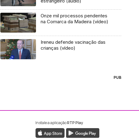
estrangeiro (áudio)
Onze mil processos pendentes
na Comarca da Madeira (vídeo)
Ireneu defende vacinação das
crianças (vídeo)
PUB
Instale a aplicação
RTP Play
ebook da RTP Madeira
nstagram da RTP Madeira