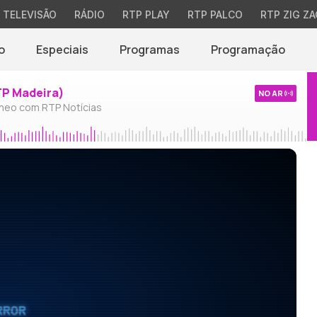
TELEVISÃO
RÁDIO
RTP PLAY
RTP PALCO
RTP ZIG ZA
o
Especiais
Programas
Programação
TP Madeira)
NO AR
neo com RTP Notícias
RROR