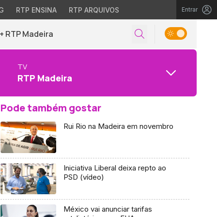
G
RTP ENSINA
RTP ARQUIVOS
Entrar
+ RTP Madeira
TV
RTP Madeira
Pode também gostar
Rui Rio na Madeira em novembro
Iniciativa Liberal deixa repto ao
PSD (vídeo)
México vai anunciar tarifas