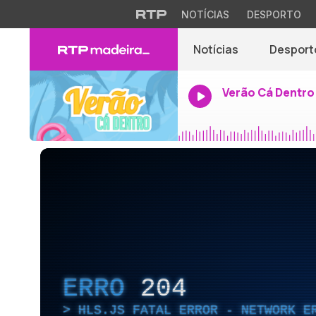
NOTÍCIAS
DESPORTO
Notícias
Desport
Verão Cá Dentro
ERRO
204
HLS.JS FATAL ERROR - NETWORK E