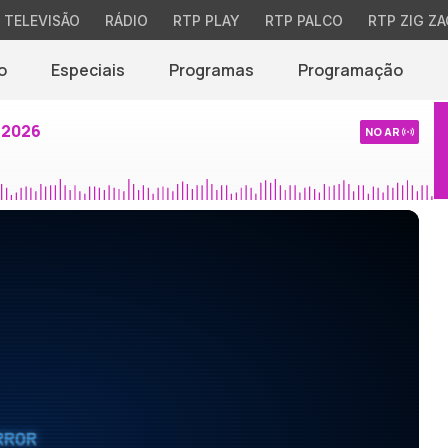
TELEVISÃO
RÁDIO
RTP PLAY
RTP PALCO
RTP ZIG ZA
o
Especiais
Programas
Programação
 2026
NO AR
RROR