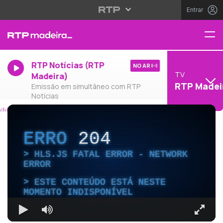
Entrar
RTP Notícias (RTP
NO AR
TV
Madeira)
RTP Madei
Emissão em simultâneo com RTP
Notícias
ERRO
204
HLS.JS FATAL ERROR - NETWORK
ERROR
ESTE CONTEÚDO ESTÁ NESTE
MOMENTO INDISPONÍVEL