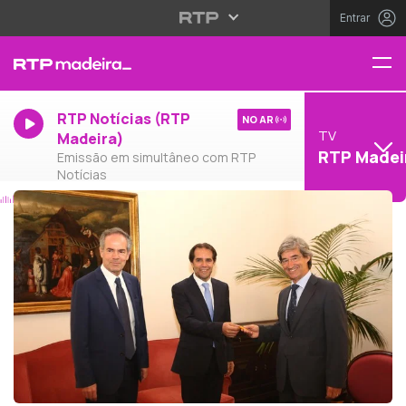
Entrar
RTP Notícias (RTP
NO AR
TV
Madeira)
RTP Madei
Emissão em simultâneo com RTP
Notícias