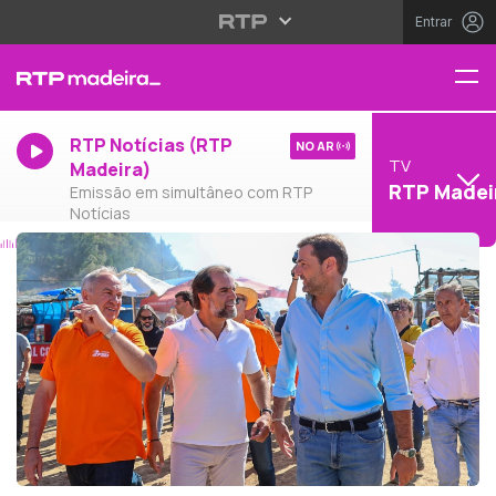
Entrar
RTP Notícias (RTP
NO AR
TV
Madeira)
RTP Madei
Emissão em simultâneo com RTP
Notícias