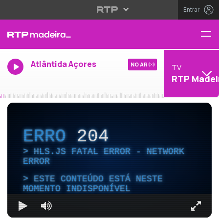
Entrar
Atlântida Açores
NO AR
TV
RTP Madei
ERRO
204
HLS.JS FATAL ERROR - NETWORK
ERROR
ESTE CONTEÚDO ESTÁ NESTE
MOMENTO INDISPONÍVEL